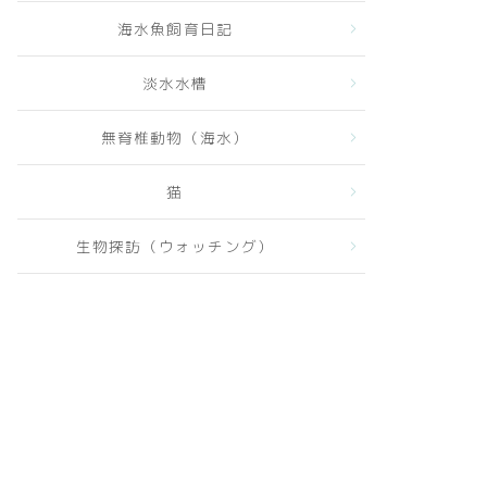
海水魚飼育日記
淡水水槽
無脊椎動物（海水）
猫
生物探訪（ウォッチング）