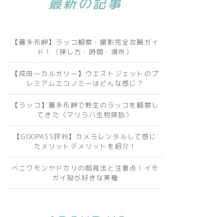
最新の記事
【霧多布岬】ラッコ観察・撮影完全攻略ガイ
ド！〈探し方・時間・場所〉
【成田ーカルガリー】ウエストジェットのプ
レミアムエコノミーはどんな感じ？
【ラッコ】霧多布岬で野生のラッコを観察し
てきた〈マリラバ生物探訪〉
【GOOPASS評判】カメラレンタルして感じ
たメリットデメリットを紹介！
ベニワモンヤドカリの飼育法と注意点！イモ
ガイ殻が好きな美種