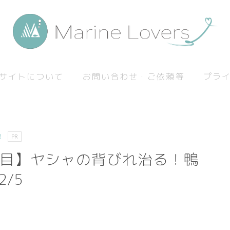
サイトについて
お問い合わせ・ご依頼等
プラ
記
PR
月目】ヤシャの背びれ治る！鴨
/5