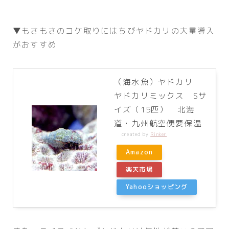
▼もさもさのコケ取りにはちびヤドカリの大量導入
がおすすめ
（海水魚）ヤドカリ
ヤドカリミックス Sサ
イズ（15匹） 北海
道・九州航空便要保温
created by
Rinker
Amazon
楽天市場
Yahooショッピング