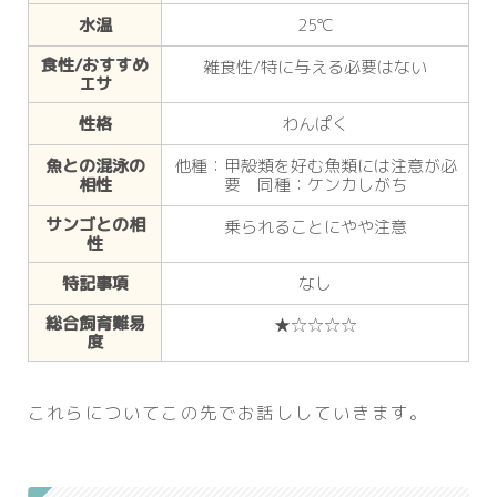
水温
25℃
食性/おすすめ
雑食性/特に与える必要はない
エサ
性格
わんぱく
魚との混泳の
他種：甲殻類を好む魚類には注意が必
相性
要 同種：ケンカしがち
サンゴとの相
乗られることにやや注意
性
特記事項
なし
総合飼育難易
★☆☆☆☆
度
これらについてこの先でお話ししていきます。