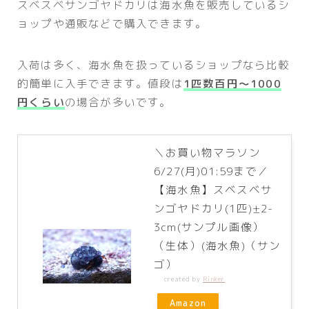
スベスベサンゴヤドカリは海水魚を販売しているシ
ョップや通販などで購入できます。
入荷は多く、海水魚を扱っているショップなら比較
的簡単に入手できます。値段は
1匹数百円～1000
円くらい
の場合が多いです。
＼お買い物マラソン
6/27(月)01:59まで／
【海水魚】スベスベサ
ンゴヤドカリ(1匹)±2-
3cm(サンプル画像）
（生体）(海水魚)（サン
ゴ）
created by
Rinker
Amazon