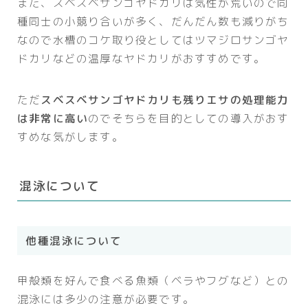
また、スベスベサンゴヤドカリは気性が荒いので同
種同士の小競り合いが多く、だんだん数も減りがち
なので水槽のコケ取り役としてはツマジロサンゴヤ
ドカリなどの温厚なヤドカリがおすすめです。
ただ
スベスベサンゴヤドカリも残りエサの処理能力
は非常に高い
のでそちらを目的としての導入がおす
すめな気がします。
混泳について
他種混泳について
甲殻類を好んで食べる魚類（ベラやフグなど）との
混泳には多少の注意が必要です。