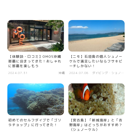
【体験談・口コミ】OMO5沖縄
【ニモ】石垣島の個人シュノー
那覇に泊まってきた！おしゃれ
ケルで満足したいならフサキビ
に那覇を楽しもう
ーチしかない！
2024.07.31
沖縄
2024.07.08
ダイビング・シュノー
ケル等
初めてのセルフダイブで「ゴリ
【宮古島】「新城海岸」と「吉
ラチョップ」に行ってきた！
野海岸」はどっちがおすすめ？
〈シュノーケル〉