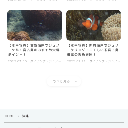
ケル等
ケル等
【水中写真】吉野海岸でシュノ
【水中写真】新城海岸でシュノ
ーケル！宮古島のおすすめ穴場
ーケリング！ニモもいる宮古島
ポイント！
最高のお魚天国！
2022.03.10
ダイビング・シュノー
2022.02.21
ダイビング・シュノー
ケル等
ケル等
もっと見る
HOME
沖縄
＞