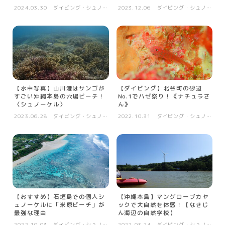
2024.03.30
ダイビング・シュノー
2023.12.06
ダイビング・シュノー
ケル等
ケル等
【水中写真】山川港はサンゴが
【ダイビング】北谷町の砂辺
すごい沖縄本島の穴場ビーチ！
No.1でハゼ祭り！《ナチュラさ
〈シュノーケル〉
ん》
2023.06.28
ダイビング・シュノー
2022.10.31
ダイビング・シュノー
ケル等
ケル等
【おすすめ】石垣島での個人シ
【沖縄本島】マングローブカヤ
ュノーケルに「米原ビーチ」が
ックで大自然を体感！【なきじ
最強な理由
ん海辺の自然学校】
2022.10.03
ダイビング・シュノー
2022.03.24
ダイビング・シュノー