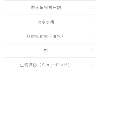
海水魚飼育日記
淡水水槽
無脊椎動物（海水）
猫
生物探訪（ウォッチング）