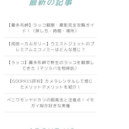
最新の記事
【霧多布岬】ラッコ観察・撮影完全攻略ガイ
ド！〈探し方・時間・場所〉
【成田ーカルガリー】ウエストジェットのプ
レミアムエコノミーはどんな感じ？
【ラッコ】霧多布岬で野生のラッコを観察し
てきた〈マリラバ生物探訪〉
【GOOPASS評判】カメラレンタルして感じ
たメリットデメリットを紹介！
ベニワモンヤドカリの飼育法と注意点！イモ
ガイ殻が好きな美種