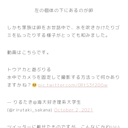
左の個体の下にあるのが卵
しかも家族は卵をお世話中で、水を吹きかけたりゴ
ミを払ったりする様子がとっても和みました。
動画はこちらです。
トウアカと遊ぶりる
水中でカメラを固定して撮影する方法って何かあり
ますかね？
pic.twitter.com/0RtS3f20Gw
— りるたき@海大好き理系大学生
(@rirutaki_sakana)
October 2, 2021
ツイッターに載せたものですが、こんなにかわいい