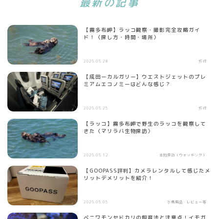
最新の記事
【霧多布岬】ラッコ観察・撮影完全攻略ガイ
ド！〈探し方・時間・場所〉
2026.06.28
旅行
【成田ーカルガリー】ウエストジェットのプレ
ミアムエコノミーはどんな感じ？
2026.06.25
旅行
【ラッコ】霧多布岬で野生のラッコを観察して
きた〈マリラバ生物探訪〉
2026.06.12
生物探訪（ウォッチング）
【GOOPASS評判】カメラレンタルして感じたメ
リットデメリットを紹介！
2026.05.05
水槽用品・レビュー等
ベニワモンヤドカリの飼育法と注意点！イモガ