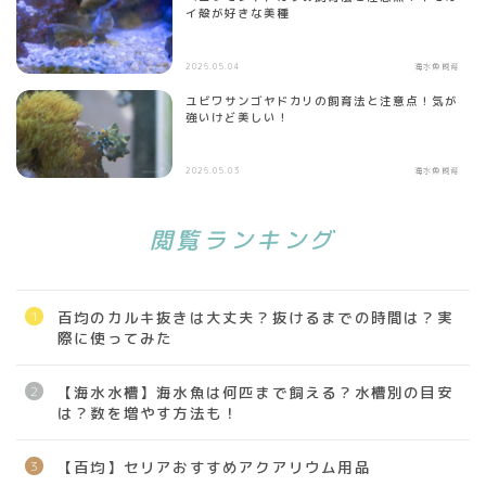
イ殻が好きな美種
2026.05.04
海水魚飼育
ユビワサンゴヤドカリの飼育法と注意点！気が
強いけど美しい！
2026.05.03
海水魚飼育
閲覧ランキング
百均のカルキ抜きは大丈夫？抜けるまでの時間は？実
際に使ってみた
【海水水槽】海水魚は何匹まで飼える？水槽別の目安
は？数を増やす方法も！
【百均】セリアおすすめアクアリウム用品