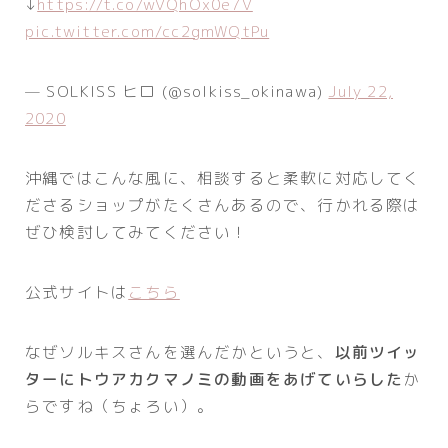
↓
https://t.co/wVQhOx0e7V
pic.twitter.com/cc2gmWQtPu
— SOLKISS ヒロ (@solkiss_okinawa)
July 22,
2020
沖縄ではこんな風に、相談すると柔軟に対応してく
ださるショップがたくさんあるので、行かれる際は
ぜひ検討してみてください！
公式サイトは
こちら
なぜソルキスさんを選んだかというと、
以前ツイッ
ターにトウアカクマノミの動画をあげていらした
か
らですね（ちょろい）。