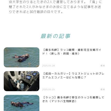
役大学生のりるとたきの2人で運営しております。 「海」に
魅了された2人がみなさまのお役に立てるような記事をお送
りできればと試行錯誤の日々です。
最新の記事
【霧多布岬】ラッコ観察・撮影完全攻略ガイ
ド！〈探し方・時間・場所〉
2026.06.28
旅行
【成田ーカルガリー】ウエストジェットのプレ
ミアムエコノミーはどんな感じ？
2026.06.25
旅行
【ラッコ】霧多布岬で野生のラッコを観察して
きた〈マリラバ生物探訪〉