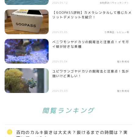
2026.06.12
生物探訪（ウォッチング）
【GOOPASS評判】カメラレンタルして感じたメ
リットデメリットを紹介！
2026.05.05
水槽用品・レビュー等
ベニワモンヤドカリの飼育法と注意点！イモガ
イ殻が好きな美種
2026.05.04
海水魚飼育
ユビワサンゴヤドカリの飼育法と注意点！気が
強いけど美しい！
2026.05.03
海水魚飼育
閲覧ランキング
百均のカルキ抜きは大丈夫？抜けるまでの時間は？実