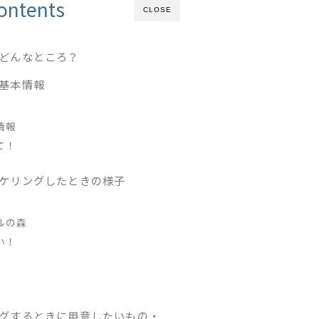
ontents
CLOSE
どんなところ？
基本情報
情報
て！
ケリングしたときの様子
ルの森
い！
グするときに用意したいもの・