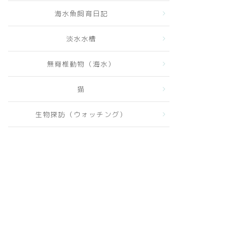
海水魚飼育日記
淡水水槽
無脊椎動物（海水）
楽天トラベル
猫
生物探訪（ウォッチング）
楽天トラベルを
見てみる