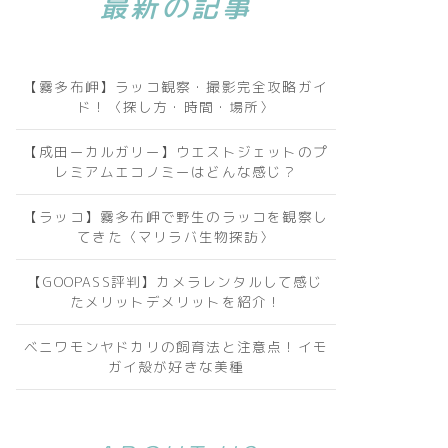
最新の記事
【霧多布岬】ラッコ観察・撮影完全攻略ガイ
ド！〈探し方・時間・場所〉
【成田ーカルガリー】ウエストジェットのプ
レミアムエコノミーはどんな感じ？
【ラッコ】霧多布岬で野生のラッコを観察し
てきた〈マリラバ生物探訪〉
【GOOPASS評判】カメラレンタルして感じ
たメリットデメリットを紹介！
ベニワモンヤドカリの飼育法と注意点！イモ
ガイ殻が好きな美種