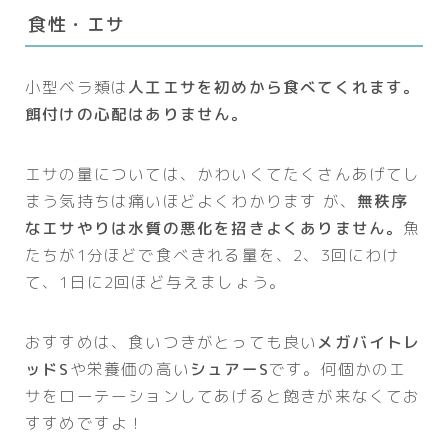
食性・エサ
小型ベラ類は
人工エサを初めから食べてくれます。
餌付けの心配はありません。
エサの量については、かわいくてたくさんあげてし
まう気持ちは痛いほどよくわかります が、
無秩序
なエサやりは水質の悪化を招きよくありません。
魚
たちが1分ほどで食べきれる量を、2、3回にわけ
て、1日に2回ほど与えましょう。
おすすめは、食いつきがとっても良い
メガバイトレ
ッドS
や栄養価の高い
シュアーS
です。何個かのエ
サをローテーションしてあげると飽きが来なくてお
すすめですよ！