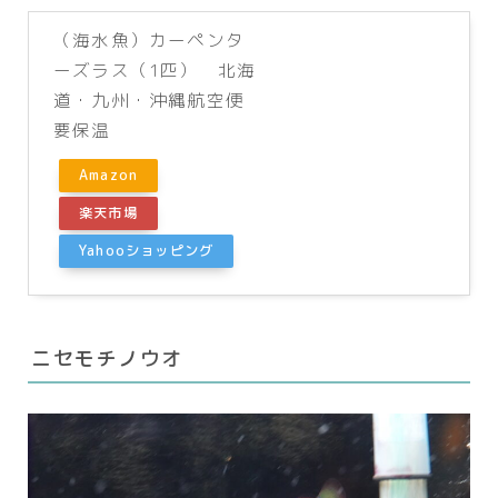
（海水魚）カーペンタ
ーズラス（1匹） 北海
道・九州・沖縄航空便
要保温
Amazon
楽天市場
Yahooショッピング
ニセモチノウオ