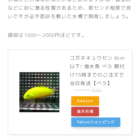
などに砂に潜る性質があるため、数センチ程度で良
いですが必ず底砂を敷いた水槽で飼育しましょう。
値段は1000～2000円ほどです。
コガネキュウセン 6cm
以下! 海水魚 ベラ 餌付
け15時までのご注文で
当日発送【ベラ】
created by
Rinker
Amazon
楽天市場
Yahooショッピング