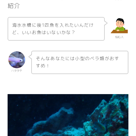
紹介
海水水槽に後1匹魚を入れたいんだけ
ど、いいお魚はいないかな？
悩む人
そんなあなたには小型のベラ類がおす
すめ！
ハタタテ