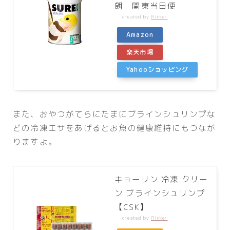
餌 関東当日便
created by
Rinker
Amazon
楽天市場
Yahooショッピング
また、おやつがてらにたまにブラインシュリンプな
どの冷凍エサをあげるとお魚の健康維持にもつなが
りますよ。
キョーリン 冷凍 クリー
ン ブラインシュリンプ
【CSK】
created by
Rinker