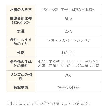
水槽の大きさ
45cm水槽、できれば60cm水槽～
環境変化に強
強い
いかどうか
水温
25℃
食性・おすす
肉食・メガバイトレッドS
めのエサ
性格
わんぱく
魚や他の生体
他種：甲殻類はエサにしてしまうため
との相性
不可 同種：ベラ類・気弱な種は不可
サンゴとの相
良好
性
特記事項
好奇心が旺盛
これらについてこの先でお話ししていきます。